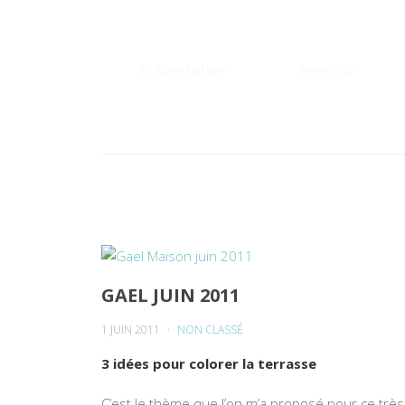
Présentation
Services
GAEL JUIN 2011
1 JUIN 2011
NON CLASSÉ
3 idées pour colorer la terrasse
C’est le thème que l’on m’a proposé pour ce très